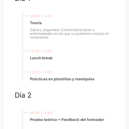
09:00
-
13:00
Teoría
Salud y seguridad: Contraindicaciones o
enfermedades en las que no podremos realizar el
tratamiento.
13:00
-
13:30
Lunch break
13:30
-
17:00
Prácticas en plantillas y maniquíes
Día 2
09:00
-
10:00
Prueba teórica + Feedback del formador